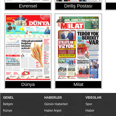
Evrensel
Diriliş Postası
Dünya
Milat
GENEL
HABERLER
VİDEOLAR
İletişim
Günün Haberleri
Spor
Künye
Haber Arşivi
Haber