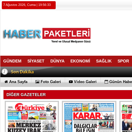
7 Ağustos 2026, Cuma | 19:56:33
GÜNDEM
SİYASET
DÜNYA
EKONOMİ
SAĞLIK
SPOR
Ana Sayfa
Foto Galeri
Video Galeri
Günün Haber
DİĞER GAZETELER