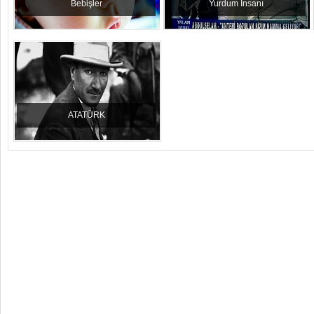
Bebişler
Yurdum İnsanı
ATATÜRK