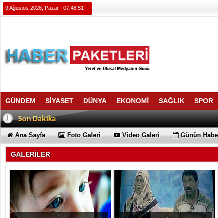
9 Ağustos 2026, Pazar | 07:48:52
GÜNDEM
SİYASET
DÜNYA
EKONOMİ
SAĞLIK
SPOR
Ana Sayfa
Foto Galeri
Video Galeri
Günün Haber
GALERİLER