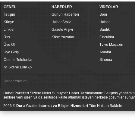
GENEL
HABERLER
VİDEOLAR
İletişim
Günün Haberleri
Spor
Künye
Haber Arşivi
Haber
Linkler
Gazete Arşivi
Sağlık
Rss
Köşe Yazarları
Çocuklar
Üye Ol
Tv ve Magazin
Üye Girişi
Amatör
Önemli Telefonlar
Sinema
Sitene Ekle
Haber Yazılımı
Haber Paketleri Sizlere Neler Sunuyor? Haber Yazılımlarımız Gelişmiş yönetim pan
sektöre yeni giren ya da sektörde kalite atlamak isteyen herkese çözümler sunuy
2026 ©
Duru Yazılım İnternet ve Bilişim Hizmetleri
Tüm Hakları Saklıdır.