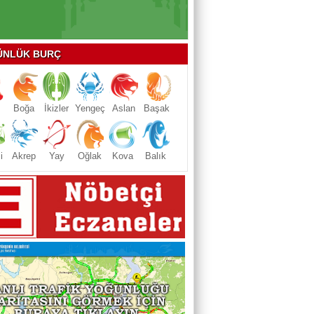
NLÜK BURÇ
Boğa
İkizler
Yengeç
Aslan
Başak
i
Akrep
Yay
Oğlak
Kova
Balık