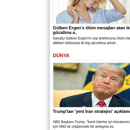
Gülben Ergen’e ölüm mesajları atan iki
gözaltına a..
Sanatçı Gülben Ergen’in cep telefonuna ölüm me
attıkları iddiasıyla iki kişi gözaltına alındı..
DÜNYA
Trump'tan 'yeni İran stratejisi' açıklam
ABD Başkanı Trump, "İranlı liderler iyi müzakereci
için ABD ile olağanüstü bir anlaşma ya..