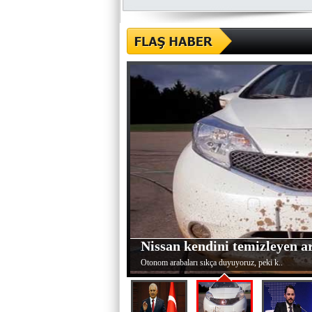
Nissan kendini temizleyen ar
Otonom arabaları sıkça duyuyoruz, peki k..