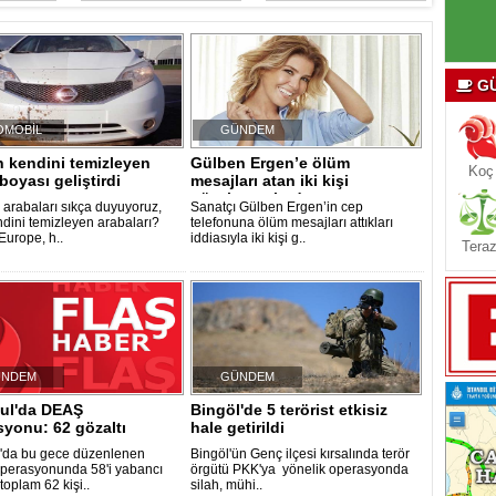
GÜ
OMOBİL
GÜNDEM
 kendini temizleyen
Gülben Ergen’e ölüm
Koç
boyası geliştirdi
mesajları atan iki kişi
gözaltına alındı..
arabaları sıkça duyuyoruz,
Sanatçı Gülben Ergen’in cep
ndini temizleyen arabaları?
telefonuna ölüm mesajları attıkları
Europe, h..
iddiasıyla iki kişi g..
Teraz
ÜNDEM
GÜNDEM
bul'da DEAŞ
Bingöl'de 5 terörist etkisiz
yonu: 62 gözaltı
hale getirildi
l'da bu gece düzenlenen
Bingöl'ün Genç ilçesi kırsalında terör
erasyonunda 58'i yabancı
örgütü PKK'ya yönelik operasyonda
toplam 62 kişi..
silah, mühi..