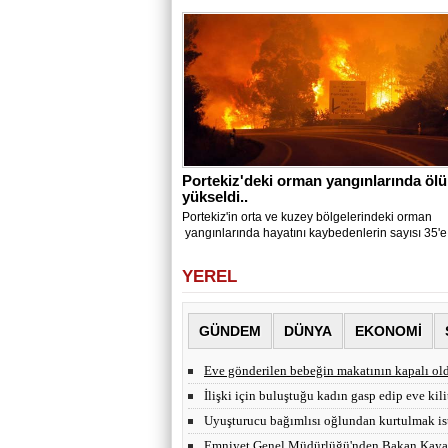
Portekiz'deki orman yangınlarında ölü
yükseldi..
Portekiz'in orta ve kuzey bölgelerindeki orman
yangınlarında hayatını kaybedenlerin sayısı 35'e 
YEREL
GÜNDEM
DÜNYA
EKONOMİ
Eve gönderilen bebeğin makatının kapalı old
İlişki için buluştuğu kadın gasp edip eve kili
Uyuşturucu bağımlısı oğlundan kurtulmak ist
Emniyet Genel Müdürlüğü'nden Bakan Kaya 