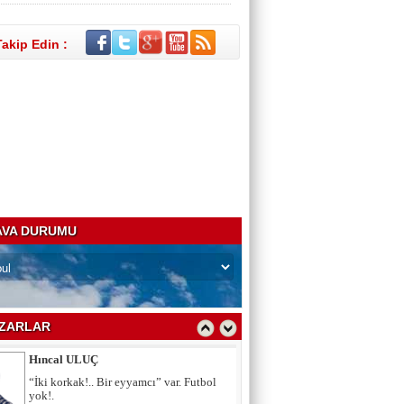
Hıncal ULUÇ
Takip Edin :
“İki korkak!.. Bir eyyamcı” var. Futbol
yok!.
Ahmet ÇAKAR
Utanmalısın Caner Erkin
Hilal Kaplan
DEAŞ bitti sırada ne var?
VA DURUMU
Şeref OĞUZ
Sabırsız Ar-Ge netice verir mi?
ZARLAR
Hıncal ULUÇ
“İki korkak!.. Bir eyyamcı” var. Futbol
yok!.