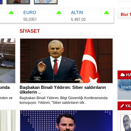
EURO
ALTIN
Bizi 
55,0357
6.497,02
SİYASET
HA
sında
Başbakan Binali Yıldırım: Siber saldırıların
ülkelerin ..
ünden ve
Başbakan Binali Yıldırım, Bilgi Güvenliği Konferansında
konuşuyor. Yıldırım, "Siber saldırıların ülk..
YA