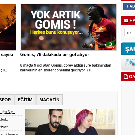
HAB
HA
 sayısı
Gomis, 78 dakikada bir gol atıyor
8 maçta 9 gol atan Gomis, görev aldığı süre bakımından
çık..
kariyerinin en skorer dönemini geçiriyor. Yıl..
GA
SPOR
EĞİTİM
MAGAZİN
uğu 3 g..
tled..
iyor..
açıklaması..