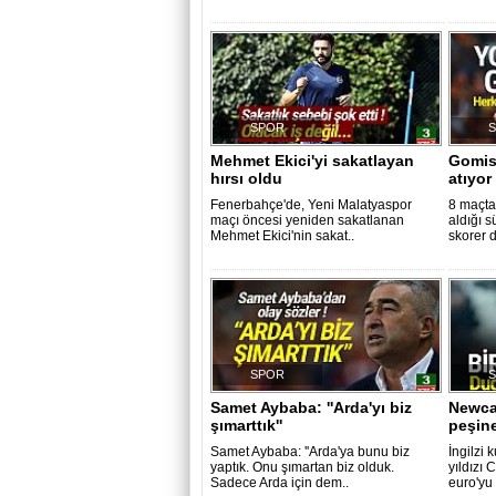
SPOR
Mehmet Ekici'yi sakatlayan
Gomis,
hırsı oldu
atıyor
Fenerbahçe'de, Yeni Malatyaspor
8 maçta
maçı öncesi yeniden sakatlanan
aldığı 
Mehmet Ekici'nin sakat..
skorer 
SPOR
Samet Aybaba: ''Arda'yı biz
Newca
şımarttık''
peşin
Samet Aybaba: ''Arda'ya bunu biz
İngilzi 
yaptık. Onu şımartan biz olduk.
yıldızı 
Sadece Arda için dem..
euro'yu