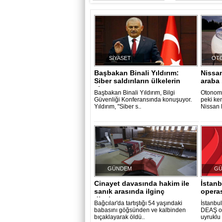
SİYASET
OT
Başbakan Binali Yıldırım:
Nissan
Siber saldırıların ülkelerin
araba 
ekono..
Başbakan Binali Yıldırım, Bilgi
Otonom 
Güvenliği Konferansında konuşuyor.
peki ke
Yıldırım, "Siber s..
Nissan 
GÜNDEM
G
Cinayet davasında hakim ile
İstan
sanık arasında ilginç
operas
diyalog..
Bağcılar'da tartıştığı 54 yaşındaki
İstanbu
babasını göğsünden ve kalbinden
DEAŞ op
bıçaklayarak öldü..
uyruklu 