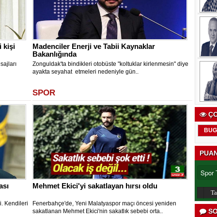
 kişi
Madenciler Enerji ve Tabii Kaynaklar
Bakanlığında
sajları
Zonguldak'ta bindikleri otobüste "koltuklar kirlenmesin" diye
ayakta seyahat etmeleri nedeniyle gün..
SPOR
ÇO
BUG
PUA
ası
Mehmet Ekici'yi sakatlayan hırsı oldu
T
. Kendileri
Fenerbahçe'de, Yeni Malatyaspor maçı öncesi yeniden
SO
sakatlanan Mehmet Ekici'nin sakatlık sebebi orta..