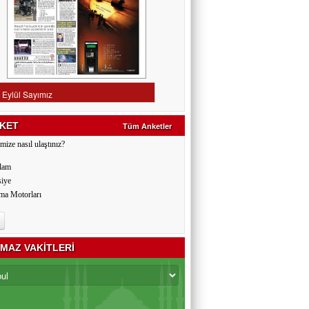
KET
Tüm Anketler
mize nasıl ulaştınız?
lam
siye
ma Motorları
MAZ VAKİTLERİ
Yeni Asya
Yeniçağ
YeniBirlik