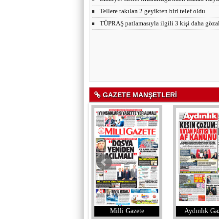
Tellere takılan 2 geyikten biri telef oldu
TÜPRAŞ patlamasıyla ilgili 3 kişi daha gözal
GAZETE MANŞETLERİ
Akşam
Milli Gazete
Aydınlık Gaz