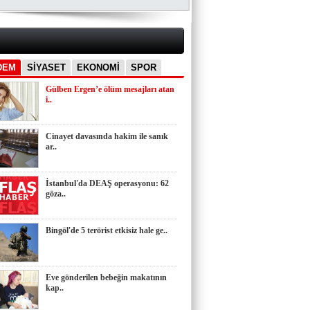
DEM
SİYASET
EKONOMİ
SPOR
Gülben Ergen’e ölüm mesajları atan
i..
Cinayet davasında hakim ile sanık
ar..
İstanbul'da DEAŞ operasyonu: 62
göza..
Bingöl'de 5 terörist etkisiz hale ge..
Eve gönderilen bebeğin makatının
kap..