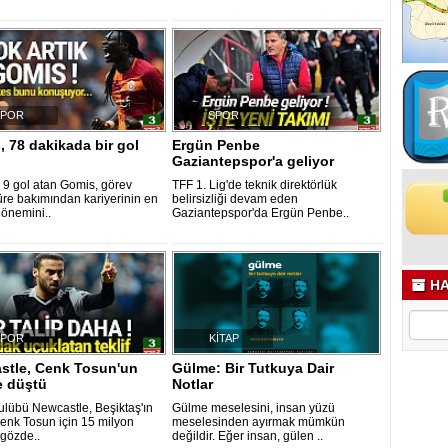
SPOR
SPOR
 78 dakikada bir gol
Ergün Penbe
Gaziantepspor'a geliyor
 9 gol atan Gomis, görev
TFF 1. Lig'de teknik direktörlük
süre bakımından kariyerinin en
belirsizliği devam eden
dönemini..
Gaziantepspor'da Ergün Penbe..
HA
SPOR
KİTAP
stle, Cenk Tosun'un
Gülme: Bir Tutkuya Dair
e düştü
Notlar
kulübü Newcastle, Beşiktaş'ın
Gülme meselesini, insan yüzü
Cenk Tosun için 15 milyon
meselesinden ayırmak mümkün
 gözde..
değildir. Eğer insan, gülen ..