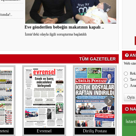
tında!..
Eve gönderilen bebeğin makatının kapalı ..
İzmir'deki olayla ilgili soruşturma başlatıldı
AN
TÜM GAZETELER
Web site
Rek
Tav
Ara
NA
etesi
Evrensel
Diriliş Postası