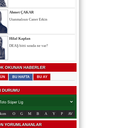
Ahmet ÇAKAR
Utanmalısın Caner Erkin
Hilal Kaplan
DEAŞ bitti sırada ne var?
K OKUNAN HABERLER
ÜN
BU HAFTA
BU AY
N DURUMU
akım
O
G
M
B
A
Y
P
AV
N YORUMLANANLAR