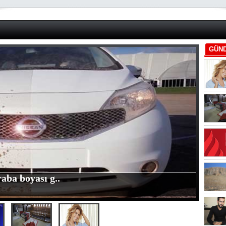
GÜN
aba boyası g..