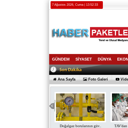
7 Ağustos 2026, Cuma | 13:52:34
GÜNDEM
SİYASET
DÜNYA
EKO
Ana Sayfa
Foto Galeri
Vide
Doğalgaz borularının güv..
TAV'dan BTA Havalimanı Y..
İstanbu