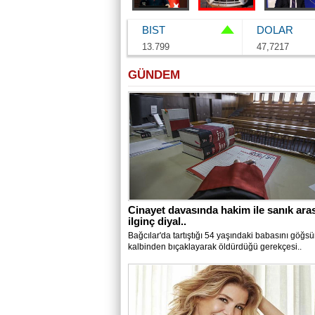
BIST
DOLAR
13.799
47,7217
GÜNDEM
Cinayet davasında hakim ile sanık ara
ilginç diyal..
Bağcılar'da tartıştığı 54 yaşındaki babasını göğs
kalbinden bıçaklayarak öldürdüğü gerekçesi..