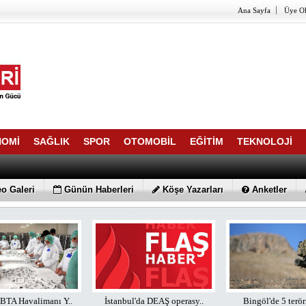
Ana Sayfa
Üye O
NOMİ
SAĞLIK
SPOR
OTOMOBİL
EĞİTİM
TEKNOLOJİ
o Galeri
Günün Haberleri
Köşe Yazarları
Anketler
l'da DEAŞ operasy..
Bingöl'de 5 terörist etk..
Başbakan Binali Y