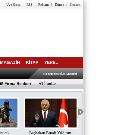
l
Üye Girişi
RSS
Reklam
Künye
İletisim
MAGAZİN
KİTAP
YEREL
Firma Rehberi
İlanlar
ıldırım..
Doğalgaz borularının güv..
TAV'dan BTA Havalimanı Y..